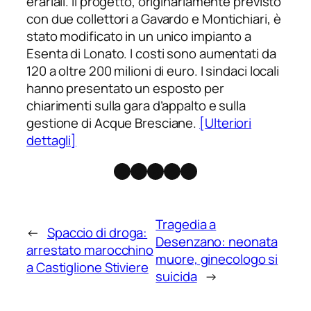
erariali. Il progetto, originariamente previsto
con due collettori a Gavardo e Montichiari, è
stato modificato in un unico impianto a
Esenta di Lonato. I costi sono aumentati da
120 a oltre 200 milioni di euro. I sindaci locali
hanno presentato un esposto per
chiarimenti sulla gara d’appalto e sulla
gestione di Acque Bresciane.
[Ulteriori
dettagli]
Facebook
Instagram
X
Threads
Telegram
Tragedia a
←
Spaccio di droga:
Desenzano: neonata
arrestato marocchino
muore, ginecologo si
a Castiglione Stiviere
suicida
→