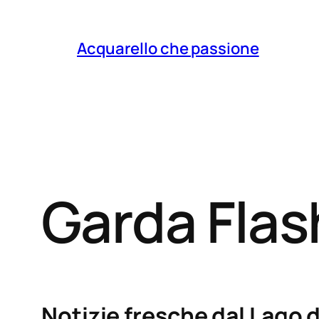
Acquarello che passione
Garda Fla
Notizie fresche dal Lago d