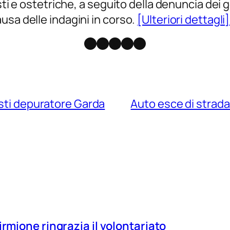
sti e ostetriche, a seguito della denuncia dei g
usa delle indagini in corso.
[Ulteriori dettagli]
Facebook
Instagram
X
Threads
Telegram
osti depuratore Garda
Auto esce di strada
irmione ringrazia il volontariato