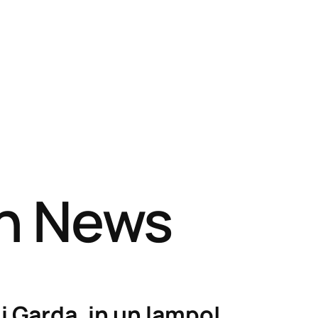
sh News
i Garda, in un lampo!