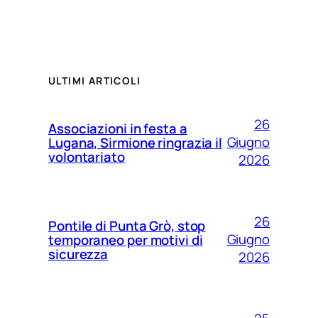
ULTIMI ARTICOLI
26
Associazioni in festa a
Giugno
Lugana, Sirmione ringrazia il
volontariato
2026
26
Pontile di Punta Grò, stop
Giugno
temporaneo per motivi di
sicurezza
2026