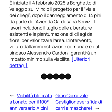
È iniziato il 4 febbraio 2025 a Borghetto di
Valeggio sul Mincio il progetto per il “viale
dei ciliegi”, dopo il danneggiamento di 14 pini
da parte dell’Azienda Gardesana Servizi. I
lavori includono il taglio delle alberature
esistenti e la piantumazione di ciliegi da
fiore, per valorizzare l’area. L’intervento,
voluto dall’amministrazione comunale e dal
sindaco Alessandro Gardoni, garantirà un
impatto minimo sulla viabilità.
[Ulteriori
dettagli]
Facebook
Instagram
X
Threads
Telegram
←
Viabilità bloccata
Gran Carnevale
a Lonato per il 100°
Castiglionese: sfida di
anniversario Alpini
carri e maschere!
→