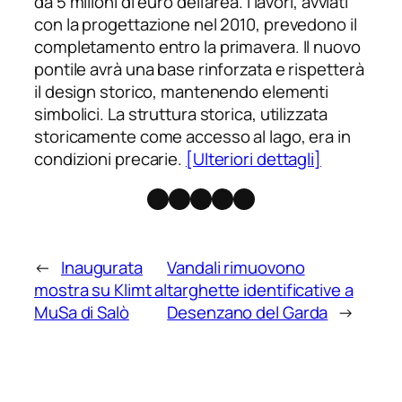
da 5 milioni di euro dell’area. I lavori, avviati
con la progettazione nel 2010, prevedono il
completamento entro la primavera. Il nuovo
pontile avrà una base rinforzata e rispetterà
il design storico, mantenendo elementi
simbolici. La struttura storica, utilizzata
storicamente come accesso al lago, era in
condizioni precarie.
[Ulteriori dettagli]
Facebook
Instagram
X
Threads
Telegram
←
Inaugurata
Vandali rimuovono
mostra su Klimt al
targhette identificative a
MuSa di Salò
Desenzano del Garda
→