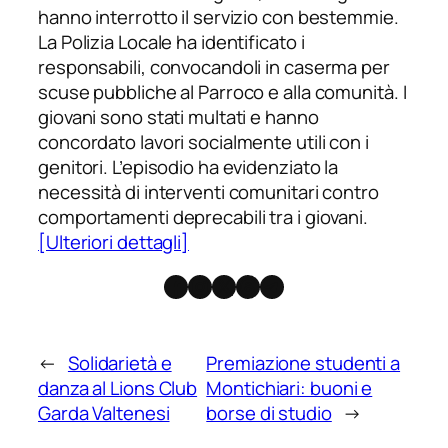
hanno interrotto il servizio con bestemmie.
La Polizia Locale ha identificato i
responsabili, convocandoli in caserma per
scuse pubbliche al Parroco e alla comunità. I
giovani sono stati multati e hanno
concordato lavori socialmente utili con i
genitori. L’episodio ha evidenziato la
necessità di interventi comunitari contro
comportamenti deprecabili tra i giovani.
[Ulteriori dettagli]
Facebook
Instagram
X
Threads
Telegram
←
Solidarietà e
Premiazione studenti a
danza al Lions Club
Montichiari: buoni e
Garda Valtenesi
borse di studio
→