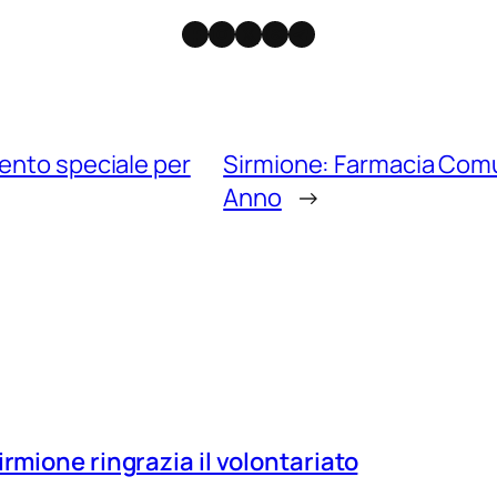
Facebook
Instagram
X
Threads
Telegram
ento speciale per
Sirmione: Farmacia Comu
Anno
→
irmione ringrazia il volontariato