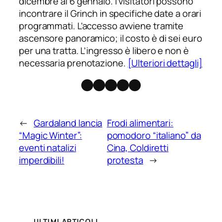
dicembre al 6 gennaio. I visitatori possono
incontrare il Grinch in specifiche date a orari
programmati. L’accesso avviene tramite
ascensore panoramico; il costo è di sei euro
per una tratta. L’ingresso è libero e non è
necessaria prenotazione.
[Ulteriori dettagli]
Facebook
Instagram
X
Threads
Telegram
←
Gardaland lancia
Frodi alimentari:
“Magic Winter”:
pomodoro “italiano” da
eventi natalizi
Cina, Coldiretti
imperdibili!
protesta
→
ULTIMI ARTICOLI