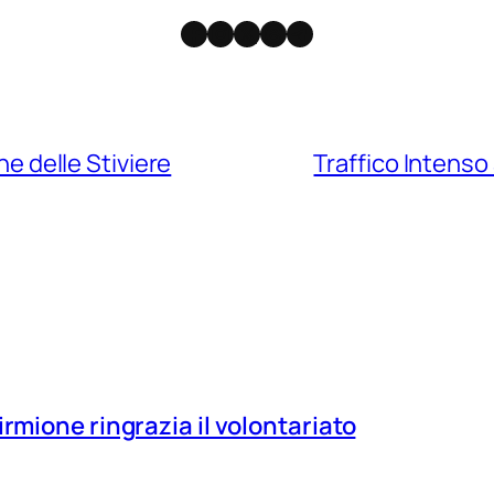
Facebook
Instagram
X
Threads
Telegram
one delle Stiviere
Traffico Intenso 
irmione ringrazia il volontariato