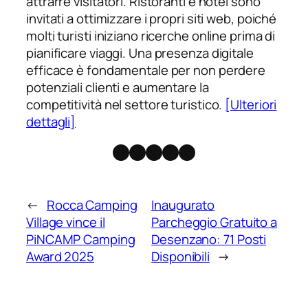
attrarre visitatori. Ristoranti e hotel sono
invitati a ottimizzare i propri siti web, poiché
molti turisti iniziano ricerche online prima di
pianificare viaggi. Una presenza digitale
efficace è fondamentale per non perdere
potenziali clienti e aumentare la
competitività nel settore turistico.
[Ulteriori
dettagli]
Facebook
Instagram
X
Threads
Telegram
←
Rocca Camping
Inaugurato
Village vince il
Parcheggio Gratuito a
PiNCAMP Camping
Desenzano: 71 Posti
Award 2025
Disponibili
→