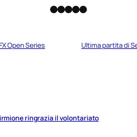
Facebook
Instagram
X
Threads
Telegram
 FX Open Series
Ultima partita di 
irmione ringrazia il volontariato