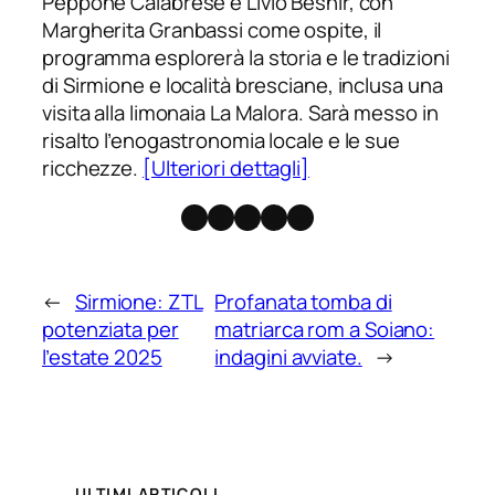
Peppone Calabrese e Livio Beshir, con
Margherita Granbassi come ospite, il
programma esplorerà la storia e le tradizioni
di Sirmione e località bresciane, inclusa una
visita alla limonaia La Malora. Sarà messo in
risalto l’enogastronomia locale e le sue
ricchezze.
[Ulteriori dettagli]
Facebook
Instagram
X
Threads
Telegram
←
Sirmione: ZTL
Profanata tomba di
potenziata per
matriarca rom a Soiano:
l’estate 2025
indagini avviate.
→
ULTIMI ARTICOLI