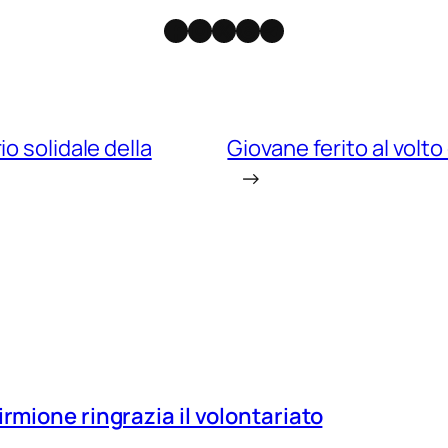
Facebook
Instagram
X
Threads
Telegram
o solidale della
Giovane ferito al volt
→
irmione ringrazia il volontariato