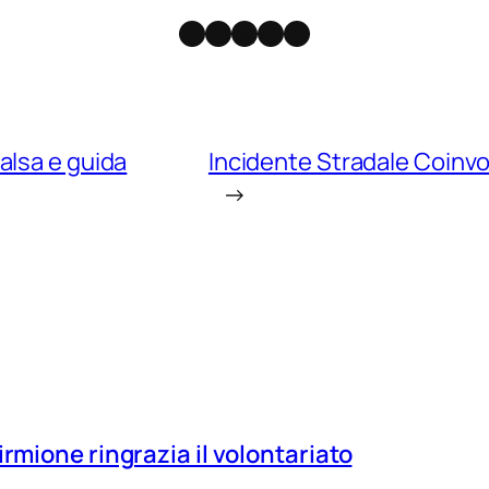
Facebook
Instagram
X
Threads
Telegram
alsa e guida
Incidente Stradale Coinvol
→
irmione ringrazia il volontariato