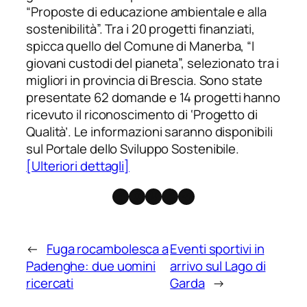
“Proposte di educazione ambientale e alla
sostenibilità”. Tra i 20 progetti finanziati,
spicca quello del Comune di Manerba, “I
giovani custodi del pianeta”, selezionato tra i
migliori in provincia di Brescia. Sono state
presentate 62 domande e 14 progetti hanno
ricevuto il riconoscimento di ‘Progetto di
Qualità’. Le informazioni saranno disponibili
sul Portale dello Sviluppo Sostenibile.
[Ulteriori dettagli]
Facebook
Instagram
X
Threads
Telegram
←
Fuga rocambolesca a
Eventi sportivi in
Padenghe: due uomini
arrivo sul Lago di
ricercati
Garda
→