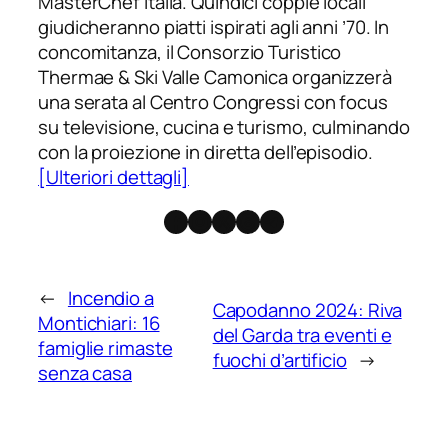
MasterChef Italia. Quindici coppie locali
giudicheranno piatti ispirati agli anni ’70. In
concomitanza, il Consorzio Turistico
Thermae & Ski Valle Camonica organizzerà
una serata al Centro Congressi con focus
su televisione, cucina e turismo, culminando
con la proiezione in diretta dell’episodio.
[Ulteriori dettagli]
Facebook
Instagram
X
Threads
Telegram
←
Incendio a
Capodanno 2024: Riva
Montichiari: 16
del Garda tra eventi e
famiglie rimaste
fuochi d’artificio
→
senza casa