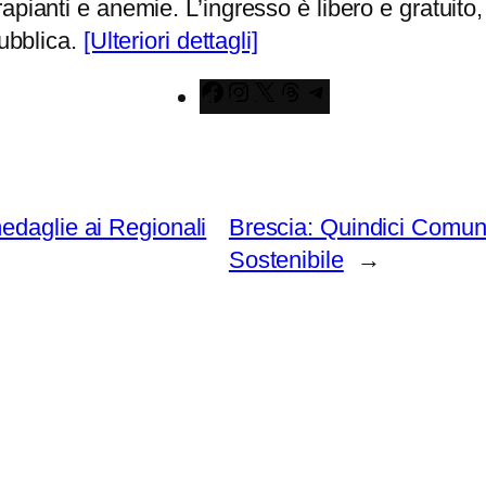
ianti e anemie. L’ingresso è libero e gratuito, o
pubblica.
[Ulteriori dettagli]
Facebook
Instagram
X
Threads
Telegram
edaglie ai Regionali
Brescia: Quindici Comun
Sostenibile
→