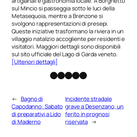
artigianali e gastronomia locale. A Borghetto
sul Mincio si passeggia sotto le luci della
Metasequoia, mentre a Brenzone si
svolgono rappresentazioni di presepi.
Queste iniziative trasformano la riviera in un
villaggio natalizio accogliente per residenti e
visitatori. Maggiori dettagli sono disponibili
sul sito ufficiale del Lago di Garda veneto.
[Ulteriori dettagli]
Facebook
Instagram
X
Threads
Telegram
←
Bagno di
Incidente stradale
Capodanno: Sabato
grave a Desenzano, un
di preparativi a Lido
ferito in prognosi
di Maderno
riservata
→