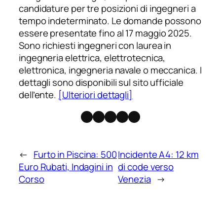
candidature per tre posizioni di ingegneri a
tempo indeterminato. Le domande possono
essere presentate fino al 17 maggio 2025.
Sono richiesti ingegneri con laurea in
ingegneria elettrica, elettrotecnica,
elettronica, ingegneria navale o meccanica. I
dettagli sono disponibili sul sito ufficiale
dell’ente.
[Ulteriori dettagli]
Facebook
Instagram
X
Threads
Telegram
←
Furto in Piscina: 500
Incidente A4: 12 km
Euro Rubati, Indagini in
di code verso
Corso
Venezia
→