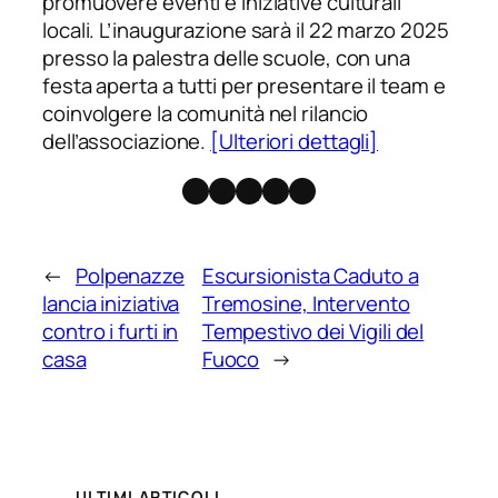
promuovere eventi e iniziative culturali
locali. L’inaugurazione sarà il 22 marzo 2025
presso la palestra delle scuole, con una
festa aperta a tutti per presentare il team e
coinvolgere la comunità nel rilancio
dell’associazione.
[Ulteriori dettagli]
Facebook
Instagram
X
Threads
Telegram
←
Polpenazze
Escursionista Caduto a
lancia iniziativa
Tremosine, Intervento
contro i furti in
Tempestivo dei Vigili del
casa
Fuoco
→
ULTIMI ARTICOLI