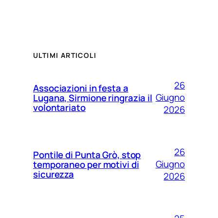
ULTIMI ARTICOLI
26
Associazioni in festa a
Giugno
Lugana, Sirmione ringrazia il
volontariato
2026
26
Pontile di Punta Grò, stop
Giugno
temporaneo per motivi di
sicurezza
2026