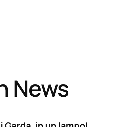
sh News
i Garda, in un lampo!