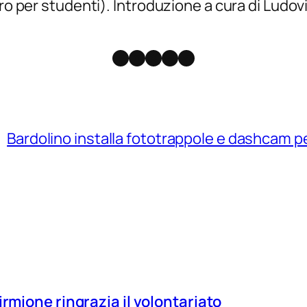
uro per studenti). Introduzione a cura di Ludov
Facebook
Instagram
X
Threads
Telegram
Bardolino installa fototrappole e dashcam pe
irmione ringrazia il volontariato