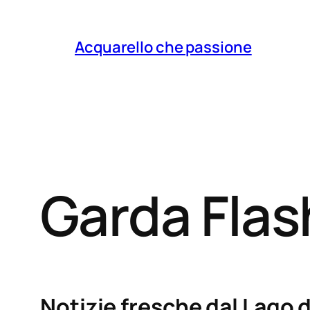
Acquarello che passione
Garda Fla
Notizie fresche dal Lago d