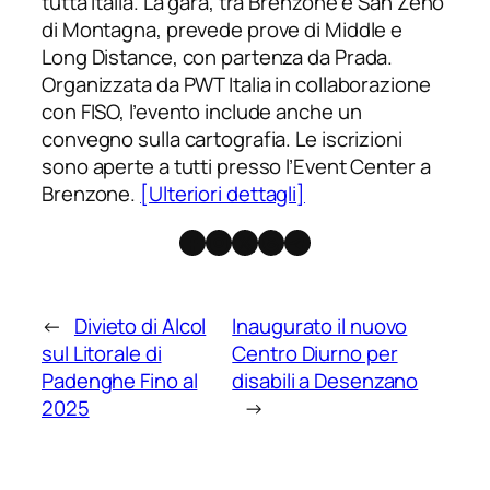
tutta Italia. La gara, tra Brenzone e San Zeno
di Montagna, prevede prove di Middle e
Long Distance, con partenza da Prada.
Organizzata da PWT Italia in collaborazione
con FISO, l’evento include anche un
convegno sulla cartografia. Le iscrizioni
sono aperte a tutti presso l’Event Center a
Brenzone.
[Ulteriori dettagli]
Facebook
Instagram
X
Threads
Telegram
←
Divieto di Alcol
Inaugurato il nuovo
sul Litorale di
Centro Diurno per
Padenghe Fino al
disabili a Desenzano
2025
→