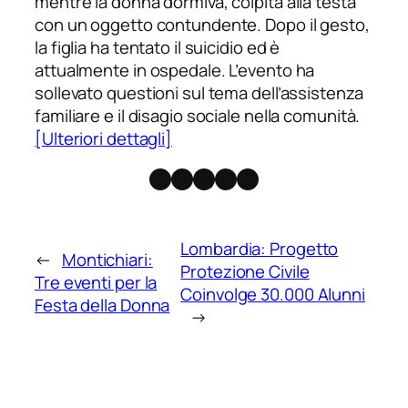
mentre la donna dormiva, colpita alla testa
con un oggetto contundente. Dopo il gesto,
la figlia ha tentato il suicidio ed è
attualmente in ospedale. L’evento ha
sollevato questioni sul tema dell’assistenza
familiare e il disagio sociale nella comunità.
[Ulteriori dettagli]
Facebook
Instagram
X
Threads
Telegram
Lombardia: Progetto
←
Montichiari:
Protezione Civile
Tre eventi per la
Coinvolge 30.000 Alunni
Festa della Donna
→