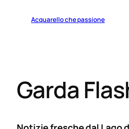
Acquarello che passione
Garda Fla
Notizie fresche dal Lago d