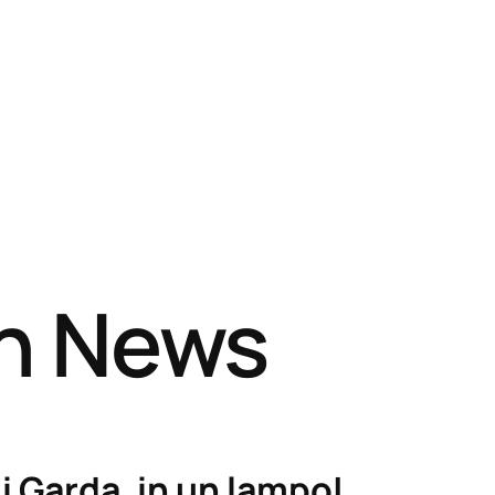
sh News
i Garda, in un lampo!