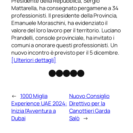
Presidente della Repubblica, Sergio
Mattarella, ha consegnato pergamene a 34
professionisti. Il presidente della Provincia,
Emanuele Moraschini, ha evidenziato il
valore del loro lavoro per il territorio. Luciano
Prandelli, console provinciale, ha invitato i
comuni a onorare questi professionisti. Un
nuovo incontro è previsto per il 5 dicembre.
[Ulteriori dettagli]
Facebook
Instagram
X
Threads
Telegram
←
1000 Miglia
Nuovo Consiglio
Experience UAE 2024:
Direttivo per la
Inizia l’Avventura a
Canottieri Garda
Dubai
Salò
→