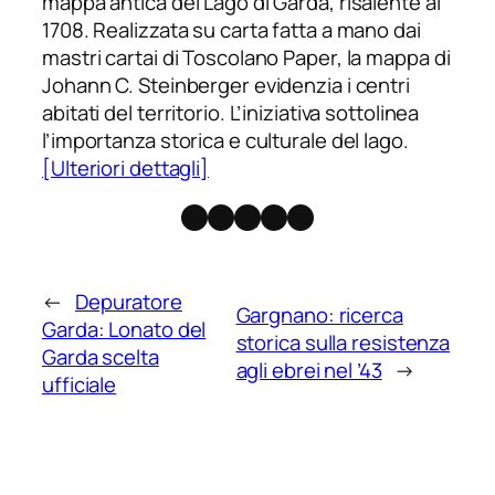
mappa antica del Lago di Garda, risalente al
1708. Realizzata su carta fatta a mano dai
mastri cartai di Toscolano Paper, la mappa di
Johann C. Steinberger evidenzia i centri
abitati del territorio. L’iniziativa sottolinea
l’importanza storica e culturale del lago.
[Ulteriori dettagli]
Facebook
Instagram
X
Threads
Telegram
←
Depuratore
Gargnano: ricerca
Garda: Lonato del
storica sulla resistenza
Garda scelta
agli ebrei nel ’43
→
ufficiale