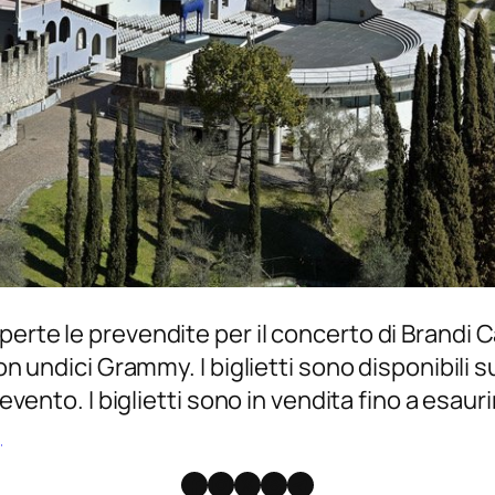
rte le prevendite per il concerto di Brandi Carl
on undici Grammy. I biglietti sono disponibili su
l’evento. I biglietti sono in vendita fino a es
]
Facebook
Instagram
X
Threads
Telegram