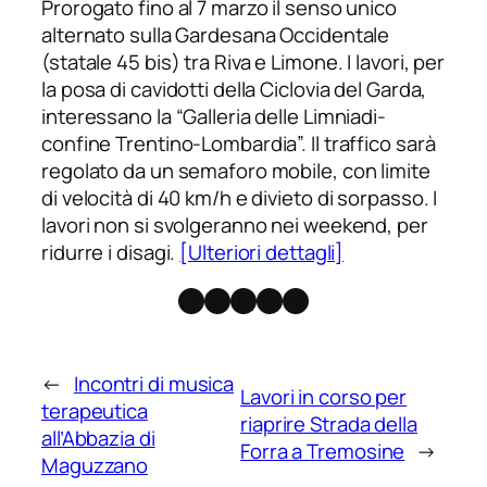
Prorogato fino al 7 marzo il senso unico
alternato sulla Gardesana Occidentale
(statale 45 bis) tra Riva e Limone. I lavori, per
la posa di cavidotti della Ciclovia del Garda,
interessano la “Galleria delle Limniadi-
confine Trentino-Lombardia”. Il traffico sarà
regolato da un semaforo mobile, con limite
di velocità di 40 km/h e divieto di sorpasso. I
lavori non si svolgeranno nei weekend, per
ridurre i disagi.
[Ulteriori dettagli]
Facebook
Instagram
X
Threads
Telegram
←
Incontri di musica
Lavori in corso per
terapeutica
riaprire Strada della
all’Abbazia di
Forra a Tremosine
→
Maguzzano