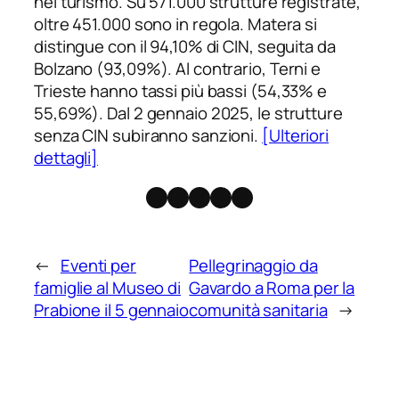
nel turismo. Su 571.000 strutture registrate,
oltre 451.000 sono in regola. Matera si
distingue con il 94,10% di CIN, seguita da
Bolzano (93,09%). Al contrario, Terni e
Trieste hanno tassi più bassi (54,33% e
55,69%). Dal 2 gennaio 2025, le strutture
senza CIN subiranno sanzioni.
[Ulteriori
dettagli]
Facebook
Instagram
X
Threads
Telegram
←
Eventi per
Pellegrinaggio da
famiglie al Museo di
Gavardo a Roma per la
Prabione il 5 gennaio
comunità sanitaria
→