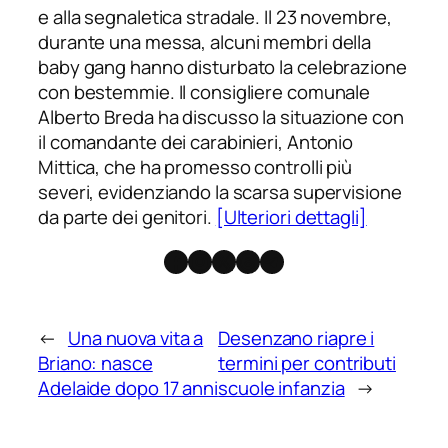
e alla segnaletica stradale. Il 23 novembre,
durante una messa, alcuni membri della
baby gang hanno disturbato la celebrazione
con bestemmie. Il consigliere comunale
Alberto Breda ha discusso la situazione con
il comandante dei carabinieri, Antonio
Mittica, che ha promesso controlli più
severi, evidenziando la scarsa supervisione
da parte dei genitori.
[Ulteriori dettagli]
Facebook
Instagram
X
Threads
Telegram
←
Una nuova vita a
Desenzano riapre i
Briano: nasce
termini per contributi
Adelaide dopo 17 anni
scuole infanzia
→