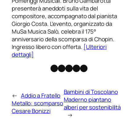
Pomeriggi Musicali. Bruno Gambarotta
presenterà aneddoti sulla vita del
compositore, accompagnato dal pianista
Giorgio Costa. L’evento, organizzato da
MuSa Musica Salò, celebra il 175°
anniversario della scomparsa di Chopin.
Ingresso libero con offerta.
[Ulteriori
dettagli]
Facebook
Instagram
X
Threads
Telegram
Bambini di Toscolano
←
Addio a Fratello
Maderno piantano
Metallo: scomparso
alberi per sostenibilità
Cesare Bonizzi
→