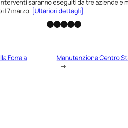
interventi saranno eseguiti da tre aziende e
 il 7 marzo.
[Ulteriori dettagli]
Facebook
Instagram
X
Threads
Telegram
lla Forra a
Manutenzione Centro Stor
→