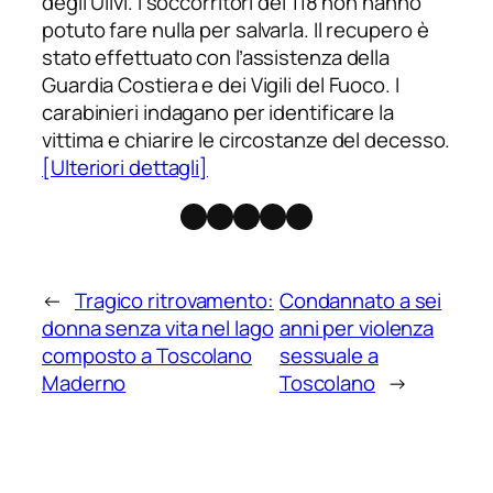
degli Ulivi. I soccorritori del 118 non hanno
potuto fare nulla per salvarla. Il recupero è
stato effettuato con l’assistenza della
Guardia Costiera e dei Vigili del Fuoco. I
carabinieri indagano per identificare la
vittima e chiarire le circostanze del decesso.
[Ulteriori dettagli]
Facebook
Instagram
X
Threads
Telegram
←
Tragico ritrovamento:
Condannato a sei
donna senza vita nel lago
anni per violenza
composto a Toscolano
sessuale a
Maderno
Toscolano
→