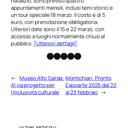
natalizio, sono previsti quattro
appuntamenti mensili, inclusi temi storici e
un tour speciale l’8 marzo. Il costo è di 5
euro, con prenotazione obbligatoria.
Ulteriori date sono il 15 e 22 marzo, con
accesso a luoghi normalmente chiusi al
pubblico.
[Ulteriori dettagli]
Facebook
Instagram
X
Threads
Telegram
←
Museo Alto Garda:
Montichiari: Pronto
Al via progetto per
Expoarte 2025 dal 22
l’inclusività culturale
al 23 febbraio
→
ULTIMI ARTICOLI