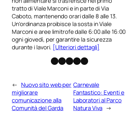
non alimentare si trasferisce nel primo
tratto di Viale Marconi e in parte di Via
Caboto, mantenendo orari dalle 8 alle 13.
Un’ordinanza proibisce la sosta in Viale
Marconi e aree limitrofe dalle 6:00 alle 16:00
ogni giovedì, per garantire la sicurezza
durante i lavori.
[Ulteriori dettagli]
Facebook
Instagram
X
Threads
Telegram
←
Nuovo sito web per
Carnevale
migliorare
Fantastico: Eventi e
comunicazione alla
Laboratori al Parco
Comunità del Garda
Natura Viva
→