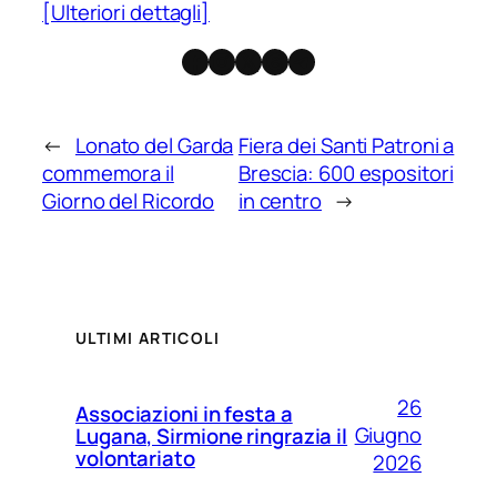
[Ulteriori dettagli]
Facebook
Instagram
X
Threads
Telegram
←
Lonato del Garda
Fiera dei Santi Patroni a
commemora il
Brescia: 600 espositori
Giorno del Ricordo
in centro
→
ULTIMI ARTICOLI
26
Associazioni in festa a
Giugno
Lugana, Sirmione ringrazia il
volontariato
2026