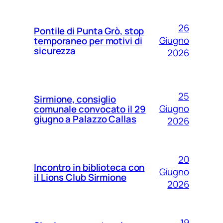
26
Pontile di Punta Grò, stop
Giugno
temporaneo per motivi di
sicurezza
2026
25
Sirmione, consiglio
Giugno
comunale convocato il 29
giugno a Palazzo Callas
2026
20
Incontro in biblioteca con
Giugno
il Lions Club Sirmione
2026
19