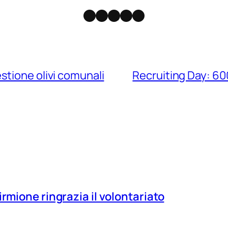
Facebook
Instagram
X
Threads
Telegram
stione olivi comunali
Recruiting Day: 60
irmione ringrazia il volontariato