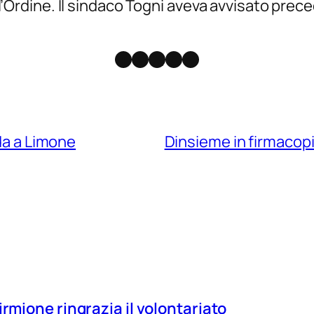
 dell’Ordine. Il sindaco Togni aveva avvisato 
Facebook
Instagram
X
Threads
Telegram
rda a Limone
Dinsieme in firmacop
irmione ringrazia il volontariato