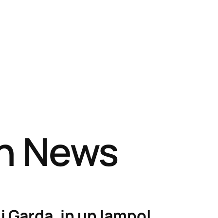
sh News
i Garda, in un lampo!