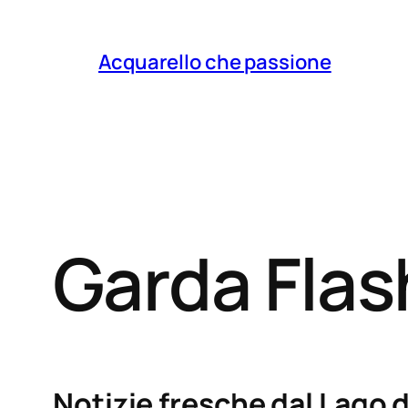
Acquarello che passione
Garda Fla
Notizie fresche dal Lago d