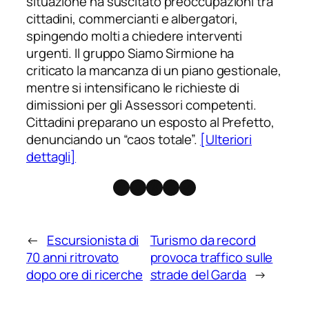
situazione ha suscitato preoccupazioni tra
cittadini, commercianti e albergatori,
spingendo molti a chiedere interventi
urgenti. Il gruppo Siamo Sirmione ha
criticato la mancanza di un piano gestionale,
mentre si intensificano le richieste di
dimissioni per gli Assessori competenti.
Cittadini preparano un esposto al Prefetto,
denunciando un “caos totale”.
[Ulteriori
dettagli]
Facebook
Instagram
X
Threads
Telegram
←
Escursionista di
Turismo da record
70 anni ritrovato
provoca traffico sulle
dopo ore di ricerche
strade del Garda
→