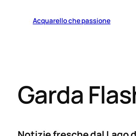
Acquarello che passione
Garda Fla
Notizie fresche dal Lago d