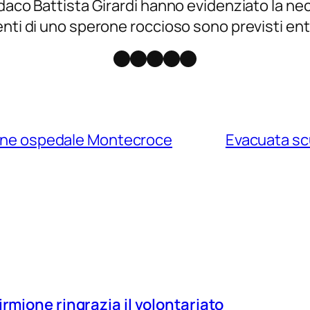
aco Battista Girardi hanno evidenziato la neces
enti di uno sperone roccioso sono previsti e
Facebook
Instagram
X
Threads
Telegram
zione ospedale Montecroce
Evacuata scu
irmione ringrazia il volontariato