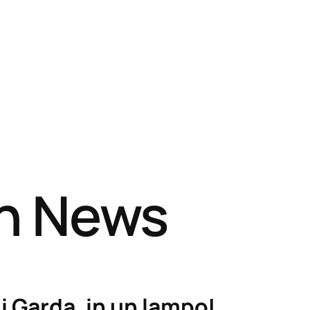
sh News
i Garda, in un lampo!