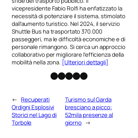
sfide del trasporto pubblico. Il
vicepresidente Fabio Rolfi ha enfatizzato la
necessità di potenziare il sistema, stimolato
dall’aumento turistico. Nel 2024, il servizio
Shuttle Bus ha trasportato 370.000
passeggeri, ma le difficoltà economiche e di
personale rimangono. Si cerca un approccio
collaborativo per migliorare l’efficienza della
mobilità nella zona.
[Ulteriori dettagli]
Facebook
Instagram
X
Threads
Telegram
←
Recuperati
Turismo sul Garda
Ordigni Esplosivi
bresciano a picco:
Storici nel Lago di
52mila presenze al
Torbole
giorno
→