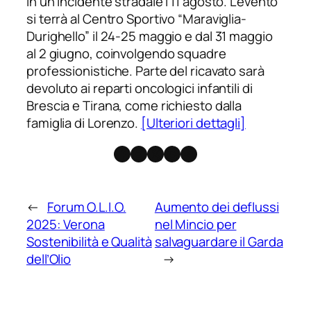
in un incidente stradale l’11 agosto. L’evento
si terrà al Centro Sportivo “Maraviglia-
Durighello” il 24-25 maggio e dal 31 maggio
al 2 giugno, coinvolgendo squadre
professionistiche. Parte del ricavato sarà
devoluto ai reparti oncologici infantili di
Brescia e Tirana, come richiesto dalla
famiglia di Lorenzo.
[Ulteriori dettagli]
Facebook
Instagram
X
Threads
Telegram
←
Forum O.L.I.O.
Aumento dei deflussi
2025: Verona
nel Mincio per
Sostenibilità e Qualità
salvaguardare il Garda
dell’Olio
→