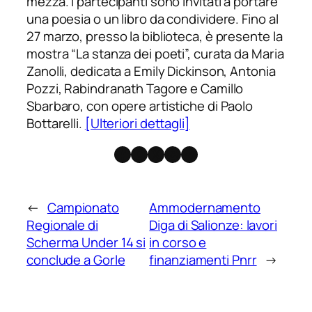
mezza. I partecipanti sono invitati a portare
una poesia o un libro da condividere. Fino al
27 marzo, presso la biblioteca, è presente la
mostra “La stanza dei poeti”, curata da Maria
Zanolli, dedicata a Emily Dickinson, Antonia
Pozzi, Rabindranath Tagore e Camillo
Sbarbaro, con opere artistiche di Paolo
Bottarelli.
[Ulteriori dettagli]
Facebook
Instagram
X
Threads
Telegram
←
Campionato
Ammodernamento
Regionale di
Diga di Salionze: lavori
Scherma Under 14 si
in corso e
conclude a Gorle
finanziamenti Pnrr
→