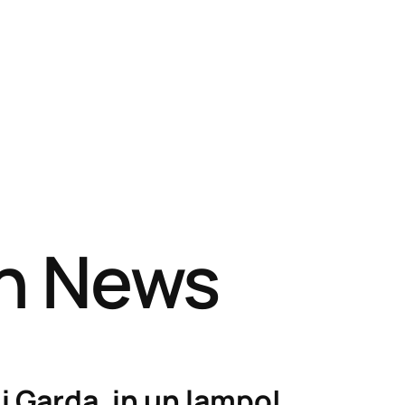
sh News
i Garda, in un lampo!