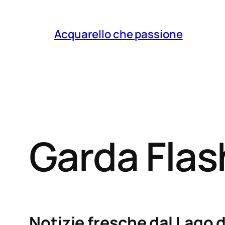
Acquarello che passione
Garda Fla
Notizie fresche dal Lago d