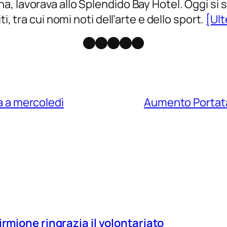
lavorava allo Splendido Bay Hotel. Oggi si svol
i, tra cui nomi noti dell’arte e dello sport.
[Ult
Facebook
Instagram
X
Threads
Telegram
ta a mercoledì
Aumento Portata
irmione ringrazia il volontariato