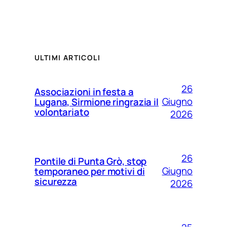
ULTIMI ARTICOLI
26
Associazioni in festa a
Giugno
Lugana, Sirmione ringrazia il
volontariato
2026
26
Pontile di Punta Grò, stop
Giugno
temporaneo per motivi di
sicurezza
2026