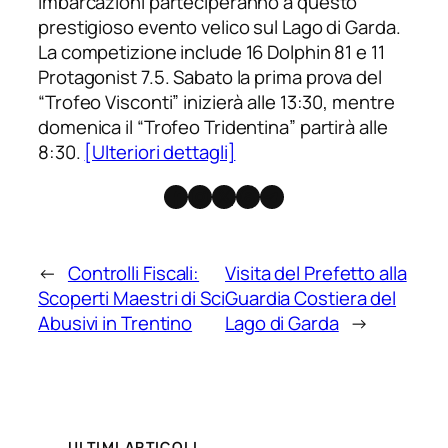
imbarcazioni parteciperanno a questo
prestigioso evento velico sul Lago di Garda.
La competizione include 16 Dolphin 81 e 11
Protagonist 7.5. Sabato la prima prova del
“Trofeo Visconti” inizierà alle 13:30, mentre
domenica il “Trofeo Tridentina” partirà alle
8:30.
[Ulteriori dettagli]
Facebook
Instagram
X
Threads
Telegram
←
Controlli Fiscali:
Visita del Prefetto alla
Scoperti Maestri di Sci
Guardia Costiera del
Abusivi in Trentino
Lago di Garda
→
ULTIMI ARTICOLI