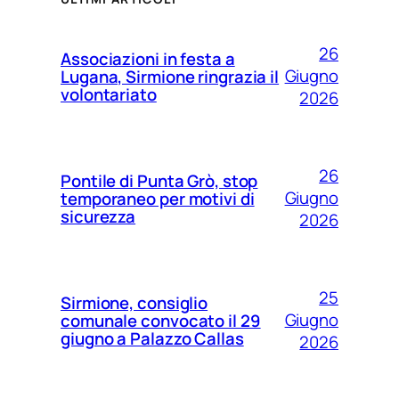
26
Associazioni in festa a
Giugno
Lugana, Sirmione ringrazia il
volontariato
2026
26
Pontile di Punta Grò, stop
Giugno
temporaneo per motivi di
sicurezza
2026
25
Sirmione, consiglio
Giugno
comunale convocato il 29
giugno a Palazzo Callas
2026