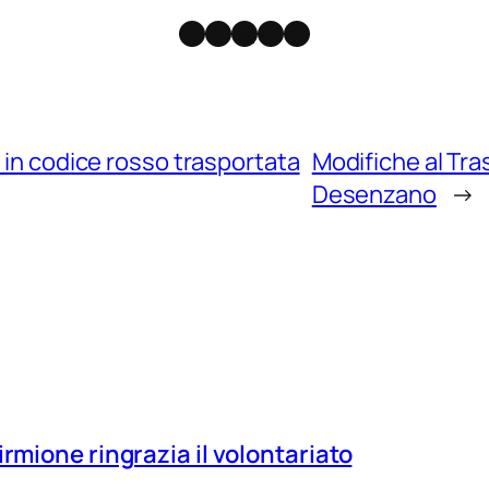
Facebook
Instagram
X
Threads
Telegram
 in codice rosso trasportata
Modifiche al Tr
Desenzano
→
irmione ringrazia il volontariato