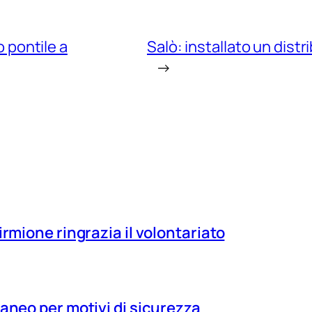
o pontile a
Salò: installato un dist
→
irmione ringrazia il volontariato
aneo per motivi di sicurezza