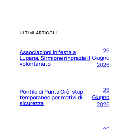
ULTIMI ARTICOLI
26
Associazioni in festa a
Giugno
Lugana, Sirmione ringrazia il
volontariato
2026
26
Pontile di Punta Grò, stop
Giugno
temporaneo per motivi di
sicurezza
2026